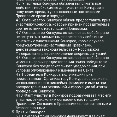
4.5. Участники Конкурса обязаны выполнить все
действия, необходимые для участия в Конкурсе и
получения приза, в установленные настоящими
Правилами сроки и порядке.
4.6. Организатор Конкурса обязан предоставить приз
участнику Конкурса, который признан победителем в
соответствии с настоящими Правилами.
4.7. Организатор Конкурса оставляет за собой право
не вступать в письменные переговоры либо иные
контакты с участниками Конкурса, кроме случаев,
предусмотренных настоящими Правилами,
действующим законодательством Российской
Федерации и при возникновении спорных ситуаций.
4.8. Организатор Конкурса оставляет за собой право
изменить сроки предоставления приза победителю
Конкурса без предварительного уведомления, при
условии опубликования изменений на Сайте.
4.9. Победитель Конкурса, получивший приз,
предоставляет Организатору Конкурса согласие на
использование его никнейма, фамилии и имени при
распространении рекламной информации об итогах
проведения Конкурса.
4.10. Факт участия в Конкурсе подразумевает, что его
участник ознакомлен и согласен с настоящими
Правилами. Согласие с Правилами является полным и
безоговорочным.
Призы Конкурса
5.1. Призовой фонд Конкурса формируется за счет