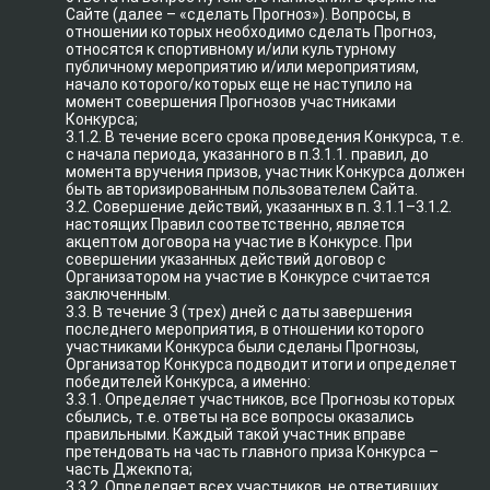
Сайте (далее – «сделать Прогноз»). Вопросы, в
отношении которых необходимо сделать Прогноз,
относятся к спортивному и/или культурному
публичному мероприятию и/или мероприятиям,
начало которого/которых еще не наступило на
момент совершения Прогнозов участниками
Конкурса;
3.1.2. В течение всего срока проведения Конкурса, т.е.
с начала периода, указанного в п.3.1.1. правил, до
момента вручения призов, участник Конкурса должен
быть авторизированным пользователем Сайта.
3.2. Совершение действий, указанных в п. 3.1.1–3.1.2.
настоящих Правил соответственно, является
акцептом договора на участие в Конкурсе. При
совершении указанных действий договор с
Организатором на участие в Конкурсе считается
заключенным.
3.3. В течение 3 (трех) дней с даты завершения
последнего мероприятия, в отношении которого
участниками Конкурса были сделаны Прогнозы,
Организатор Конкурса подводит итоги и определяет
победителей Конкурса, а именно:
3.3.1. Определяет участников, все Прогнозы которых
сбылись, т.е. ответы на все вопросы оказались
правильными. Каждый такой участник вправе
претендовать на часть главного приза Конкурса –
часть Джекпота;
3.3.2. Определяет всех участников, не ответивших