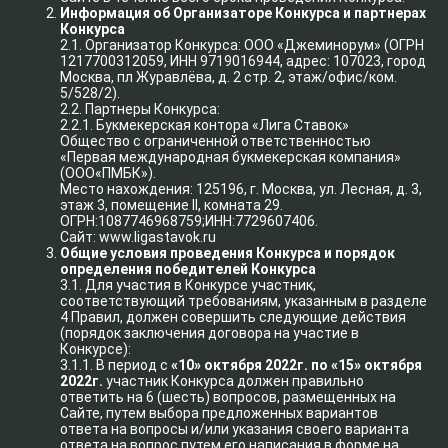
Информация об Организаторе Конкурса и партнерах
Конкурса
2.1. Организатор Конкурса: ООО «Джеминорум» (ОГРН
1217700312059, ИНН 9719016944, адрес: 107023, город
Москва, пл Журавлёва, д. 2 стр. 2, этаж/офис/ком.
5/528/2).
2.2. Партнеры Конкурса:
2.2.1. Букмекерская контора «Лига Ставок»
Общество с ограниченной ответственностью
«Первая международная букмекерская компания»
(ООО«ПМБК»).
Место нахождения: 125196, г. Москва, ул. Лесная, д. 3,
этаж 3, помещение II, комната 29.
ОГРН:1087746968759;ИНН:7729607406.
Сайт: www.ligastavok.ru
Общие условия проведения Конкурса и порядок
определения победителей Конкурса
3.1. Для участия в Конкурсе участник,
соответствующий требованиям, указанным в разделе
4 Правил, должен совершить следующие действия
(порядок заключения договора на участие в
Конкурсе):
3.1.1. В период с
«10» октября 2022г. по «15» октября
2022г.
участник Конкурса должен правильно
ответить на 6 (шесть) вопросов, размещенных на
Сайте, путем выбора предложенных вариантов
ответа на вопросы и/или указания своего варианта
ответа на вопрос путем его написания в форме на