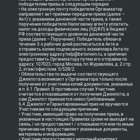
победителям призы в следующем порядке:
• На электронную почту победителя Организатор
направляет акт приёмки-передачи приза (далее –
Акт) с указанием денежной части приза, а также
поручения победителя Налоговому агенту уплатить
налог на доходы физических лиц (НДФЛ) в бюджет
РФ соответствующего уровня из денежной части
приза (далее – Поручение). Победитель обязан в
течение 3-х рабочих дней расписаться в Акте и
отправить копию подписанного экземпляра Акта по
электронному адресу help@betonwin.ru, а оригинал
предоставить Организатору путем его отправки по
адресу: 107023, город Москва, пл Журавлёва, д. 2 стр.
2, этаж/офис/ком. 5/528/2.
• Обязательства по выдаче соответствующего
Джекпота возникают у Организатора только после
получения от участника копий документов, указанных
в п. 6.1. Правил. В противном случае Участник
считается отказавшимся от получения Джекпота, а
сам Джекпот признается невостребованным.
6.4. Джекпот и Гарантированный приз не вручаются
Участникам по следующим причинам:
• Участник, имеющий право на получение приза, в
указанные в настоящих Правилах сроки не выходит на
связь / не предоставляет / отказывается или по иным
причинам не предоставляет указанные документы,
материалы и информацию;
• Участник предоставляет неполный комплект