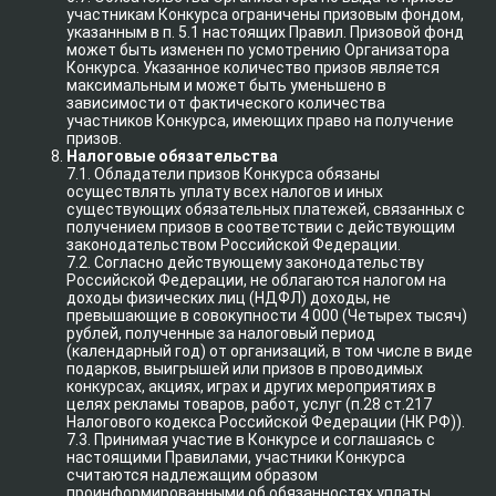
участникам Конкурса ограничены призовым фондом,
указанным в п. 5.1 настоящих Правил. Призовой фонд
может быть изменен по усмотрению Организатора
Конкурса. Указанное количество призов является
максимальным и может быть уменьшено в
зависимости от фактического количества
участников Конкурса, имеющих право на получение
призов.
Налоговые обязательства
7.1. Обладатели призов Конкурса обязаны
осуществлять уплату всех налогов и иных
существующих обязательных платежей, связанных с
получением призов в соответствии с действующим
законодательством Российской Федерации.
7.2. Согласно действующему законодательству
Российской Федерации, не облагаются налогом на
доходы физических лиц (НДФЛ) доходы, не
превышающие в совокупности 4 000 (Четырех тысяч)
рублей, полученные за налоговый период
(календарный год) от организаций, в том числе в виде
подарков, выигрышей или призов в проводимых
конкурсах, акциях, играх и других мероприятиях в
целях рекламы товаров, работ, услуг (п.28 ст.217
Налогового кодекса Российской Федерации (НК РФ)).
7.3. Принимая участие в Конкурсе и соглашаясь с
настоящими Правилами, участники Конкурса
считаются надлежащим образом
проинформированными об обязанностях уплаты