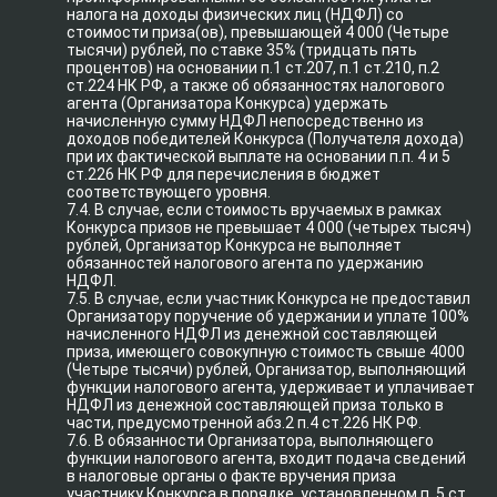
налога на доходы физических лиц (НДФЛ) со
стоимости приза(ов), превышающей 4 000 (Четыре
тысячи) рублей, по ставке 35% (тридцать пять
процентов) на основании п.1 ст.207, п.1 ст.210, п.2
ст.224 НК РФ, а также об обязанностях налогового
агента (Организатора Конкурса) удержать
начисленную сумму НДФЛ непосредственно из
доходов победителей Конкурса (Получателя дохода)
при их фактической выплате на основании п.п. 4 и 5
ст.226 НК РФ для перечисления в бюджет
соответствующего уровня.
7.4. В случае, если стоимость вручаемых в рамках
Конкурса призов не превышает 4 000 (четырех тысяч)
рублей, Организатор Конкурса не выполняет
обязанностей налогового агента по удержанию
НДФЛ.
7.5. В случае, если участник Конкурса не предоставил
Организатору поручение об удержании и уплате 100%
начисленного НДФЛ из денежной составляющей
приза, имеющего совокупную стоимость свыше 4000
(Четыре тысячи) рублей, Организатор, выполняющий
функции налогового агента, удерживает и уплачивает
НДФЛ из денежной составляющей приза только в
части, предусмотренной абз.2 п.4 ст.226 НК РФ.
7.6. В обязанности Организатора, выполняющего
функции налогового агента, входит подача сведений
в налоговые органы о факте вручения приза
участнику Конкурса в порядке, установленном п. 5 ст.