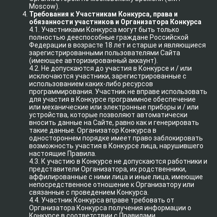
Moscow).
Требования к Участникам Конкурса, права и
обязанности участников и Организатора Конкурса
4.1. Участниками Конкурса могут быть только
полностью дееспособные граждане Российской
Федерации в возрасте 18 лет и старше и являющиеся
зарегистрированными пользователями Сайта
(имеющее авторизированный аккаунт).
4.2. Не допускаются до участия в Конкурсе и / или
исключаются участники, зарегистрированные с
использованием каких-либо ресурсов
программирования. Участник не вправе использовать
для участия в Конкурсе программное обеспечение
или механические или электронные приборы и / или
устройства, которые позволяют автоматически
вносить данные на Сайте, равно как и генерировать
такие данные. Организатор Конкурса в
одностороннем порядке имеет право заблокировать
возможность участия в Конкурсе лица, нарушившего
настоящие Правила.
4.3. К участию в Конкурсе не допускаются работники и
представители Организатора, их родственники,
аффилированные с ними лица и иные лица, имеющие
непосредственное отношение к Организатору или
связанные с проведением Конкурса.
4.4. Участник Конкурса вправе требовать от
Организатора Конкурса получения информации о
Конкурсе в соответствии с Правилами.