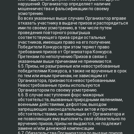
нарушений. Организатор определяет наличие
мошенничества и фальсификации по своему
усмотрению.
Во всех указанных выше случаях Организатор вправе
отказать участнику в выдаче призов и распорядиться
ими по своему усмотрению, в том числе путем
проведения повторного розыгрыша
соответствующего приза среди остальных
участников, имеющих право на его получение.
Победители Конкурса при этом теряют право
требования призов от Организатора Конкурса.
Претензии по неполучению Призов в связи с
указанными выше причинами не принимаются.
6.5. Призы, не разыгранные или невостребованные
победителями Конкурса, а также не врученные в срок
по тем или иным причинам, не зависящим от
Организатора, признаются невостребованными.
Невостребованные призы используются
Организатором по своему усмотрению.
6.6. В случае наступления форс-мажорных
обстоятельств, вызванных природными явлениями,
военными действиями, дефолтом, выходом
запрещающих законодательных актов и прочими
обстоятельствами, не зависящих от Организатора и
не позволяющих ему выполнить своё обязательно по
вручению призов, призы не выдаются, не подлежит
замене и/или денежной компенсации.
6.7. Обязательства Организатора по выдаче призов