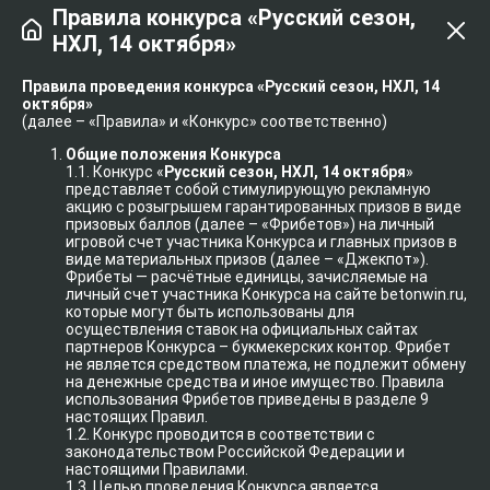
Правила конкурса «Русский сезон,
НХЛ, 14 октября»
Правила проведения конкурса «Русский сезон, НХЛ, 14
октября»
(далее – «Правила» и «Конкурс» соответственно)
Общие положения Конкурса
1.1. Конкурс «
Русский сезон, НХЛ, 14 октября
»
представляет собой стимулирующую рекламную
акцию с розыгрышем гарантированных призов в виде
призовых баллов (далее – «Фрибетов») на личный
игровой счет участника Конкурса и главных призов в
виде материальных призов (далее – «Джекпот»).
Фрибеты — расчётные единицы, зачисляемые на
личный счет участника Конкурса на сайте betonwin.ru,
которые могут быть использованы для
осуществления ставок на официальных сайтах
партнеров Конкурса – букмекерских контор. Фрибет
не является средством платежа, не подлежит обмену
на денежные средства и иное имущество. Правила
использования Фрибетов приведены в разделе 9
настоящих Правил.
1.2. Конкурс проводится в соответствии с
законодательством Российской Федерации и
настоящими Правилами.
1.3. Целью проведения Конкурса является