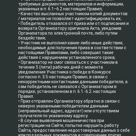
требуемых документов, материалов и информации,
указанных в п. 6.1–6.2 настоящих Правил;
• Качество высланных участником копий документов
/ материалов не позволяет идентифицировать их;
• Победитель отказался от приза или от подписания и
возврата Организатору оригинала Акта, уведомив
Организатора по электронной почте, либо путем
бездействия;
• Участник не выполнил какие-либо иные действия,
необходимые для получения приза в соответствии с
настоящими Правилами, либо совершил такие
действия с нарушением установленного срока;
• Организатор не смог связаться с участником в
течение 5 (пяти) рабочих дней с момента
уведомления Участника о победе в Конкурсе
согласно п. 3.5 настоящих Правил, в связи с
некорректными контактными данными победителя, а
сам победитель не связался с Организатором в
порядке, установленном в п. 6.1.-6.2. настоящих
Правил.
• Приз отправлен Организатору обратно в связи с
неверно указанными победителем данными
(неправильный адрес, адресат) или отсутствием
получателя по указанному адресу.
• В случае выявления мошенничества при
регистрации на Сайте, попытке нарушить работу
Сайта, предоставления недостоверных данных о себе
или поддельных документов и совершении других