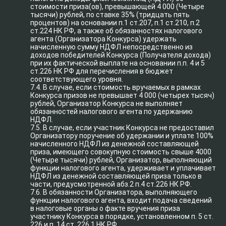
стоимости приза(ов), превышающей 4 000 (Четыре
тысячи) рублей, по ставке 35% (тридцать пять
процентов) на основании п.1 ст.207, п.1 ст.210, п.2
ст.224 НК РФ, а также об обязанностях налогового
агента (Организатора Конкурса) удержать
начисленную сумму НДФЛ непосредственно из
доходов победителей Конкурса (Получателя дохода)
при их фактической выплате на основании п.п. 4 и 5
ст.226 НК РФ для перечисления в бюджет
соответствующего уровня.
7.4. В случае, если стоимость вручаемых в рамках
Конкурса призов не превышает 4 000 (четырех тысяч)
рублей, Организатор Конкурса не выполняет
обязанностей налогового агента по удержанию
НДФЛ.
7.5. В случае, если участник Конкурса не предоставил
Организатору поручение об удержании и уплате 100%
начисленного НДФЛ из денежной составляющей
приза, имеющего совокупную стоимость свыше 4000
(Четыре тысячи) рублей, Организатор, выполняющий
функции налогового агента, удерживает и уплачивает
НДФЛ из денежной составляющей приза только в
части, предусмотренной абз.2 п.4 ст.226 НК РФ.
7.6. В обязанности Организатора, выполняющего
функции налогового агента, входит подача сведений
в налоговые органы о факте вручения приза
участнику Конкурса в порядке, установленном п. 5 ст.
226 и п. 14 ст. 226.1 НК РФ.