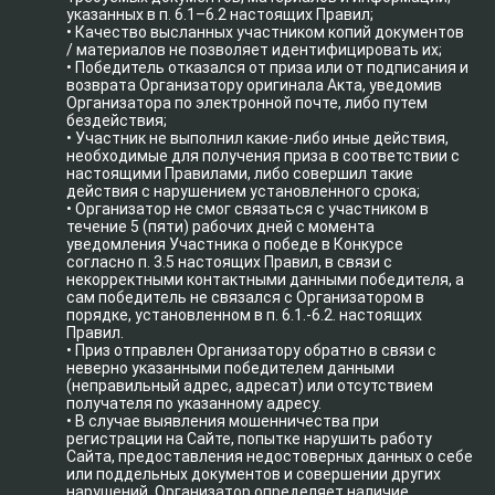
указанных в п. 6.1–6.2 настоящих Правил;
• Качество высланных участником копий документов
/ материалов не позволяет идентифицировать их;
• Победитель отказался от приза или от подписания и
возврата Организатору оригинала Акта, уведомив
Организатора по электронной почте, либо путем
бездействия;
• Участник не выполнил какие-либо иные действия,
необходимые для получения приза в соответствии с
настоящими Правилами, либо совершил такие
действия с нарушением установленного срока;
• Организатор не смог связаться с участником в
течение 5 (пяти) рабочих дней с момента
уведомления Участника о победе в Конкурсе
согласно п. 3.5 настоящих Правил, в связи с
некорректными контактными данными победителя, а
сам победитель не связался с Организатором в
порядке, установленном в п. 6.1.-6.2. настоящих
Правил.
• Приз отправлен Организатору обратно в связи с
неверно указанными победителем данными
(неправильный адрес, адресат) или отсутствием
получателя по указанному адресу.
• В случае выявления мошенничества при
регистрации на Сайте, попытке нарушить работу
Сайта, предоставления недостоверных данных о себе
или поддельных документов и совершении других
нарушений. Организатор определяет наличие