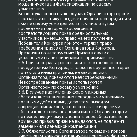
мошенничества и фальсификации по своему
усмотрению.
Во всех указанных выше случаях Организатор вправе
отказать участнику в выдаче призов и распорядиться
ими по своему усмотрению, в том числе путем
проведения повторного розыгрыша
соответствующего приза среди остальных
участников, имеющих право на его получение.
Победители Конкурса при этом теряют право
требования призов от Организатора Конкурса.
Претензии по неполучению Призов в связи с
указанными выше причинами не принимаются.
6.5. Призы, не разыгранные или невостребованные
победителями Конкурса, а также не врученные в срок
по тем или иным причинам, не зависящим от
Организатора, признаются невостребованными.
Невостребованные призы используются
Организатором по своему усмотрению.
6.6. В случае наступления форс-мажорных
обстоятельств, вызванных природными явлениями,
военными действиями, дефолтом, выходом
запрещающих законодательных актов и прочими
обстоятельствами, не зависящих от Организатора и
не позволяющих ему выполнить своё обязательно по
вручению призов, призы не выдаются, не подлежит
замене и/или денежной компенсации.
6.7. Обязательства Организатора по выдаче призов
участникам Конкурса ограничены призовым фондом,