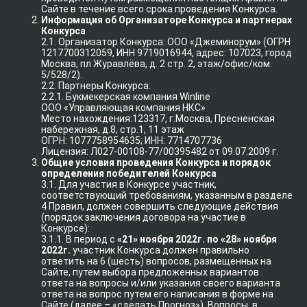
Сайте в течение всего срока проведения Конкурса.
Информация об Организаторе Конкурса и партнерах
Конкурса
2.1. Организатор Конкурса: ООО «Джеминорум» (ОГРН
1217700312059, ИНН 9719016944, адрес: 107023, город
Москва, пл Журавлёва, д. 2 стр. 2, этаж/офис/ком.
5/528/2).
2.2. Партнеры Конкурса:
2.2.1. Букмекерская компания Winline
ООО «Управляющая компания НКС»
Место нахождения:123317, г.Москва, Пресненская
набережная, д.8, стр.1, 11 этаж
ОГРН: 1077758954635; ИНН: 7714707736
Лицензия: Л027-00108-77/00395482 от 09.07.2009 г.
Общие условия проведения Конкурса и порядок
определения победителей Конкурса
3.1. Для участия в Конкурсе участник,
соответствующий требованиям, указанным в разделе
4 Правил, должен совершить следующие действия
(порядок заключения договора на участие в
Конкурсе):
3.1.1. В период с
«21» ноября 2022г. по «28» ноября
2022г.
участник Конкурса должен правильно
ответить на 6 (шесть) вопросов, размещенных на
Сайте, путем выбора предложенных вариантов
ответа на вопросы и/или указания своего варианта
ответа на вопрос путем его написания в форме на
Сайте (далее – «сделать Прогноз»). Вопросы, в