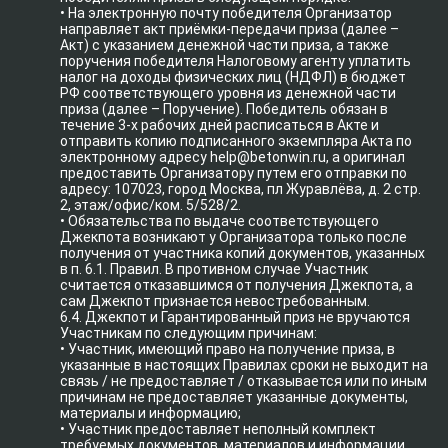
• На электронную почту победителя Организатор
направляет акт приёмки-передачи приза (далее –
Акт) с указанием денежной части приза, а также
поручения победителя Налоговому агенту уплатить
налог на доходы физических лиц (НДФЛ) в бюджет
РФ соответствующего уровня из денежной части
приза (далее – Поручение). Победитель обязан в
течение 3-х рабочих дней расписаться в Акте и
отправить копию подписанного экземпляра Акта по
электронному адресу help@betonwin.ru, а оригинал
предоставить Организатору путем его отправки по
адресу: 107023, город Москва, пл Журавлёва, д. 2 стр.
2, этаж/офис/ком. 5/528/2.
• Обязательства по выдаче соответствующего
Джекпота возникают у Организатора только после
получения от участника копий документов, указанных
в п. 6.1. Правил. В противном случае Участник
считается отказавшимся от получения Джекпота, а
сам Джекпот признается невостребованным.
6.4. Джекпот и Гарантированный приз не вручаются
Участникам по следующим причинам:
• Участник, имеющий право на получение приза, в
указанные в настоящих Правилах сроки не выходит на
связь / не предоставляет / отказывается или по иным
причинам не предоставляет указанные документы,
материалы и информацию;
• Участник предоставляет неполный комплект
требуемых документов, материалов и информации,