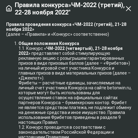
Правила конкурса»ЧМ-2022 (третий),
22-28 ноября 2022″
Правила проведения конкурса «ЧМ-2022 (третий), 21-28
ноября 2022»
(далее – «Правила» и «Конкурс» соответственно)
Общие положения Конкурса
1.1. Конкурс «
ЧМ-2022 (четвертый), 21-28 ноября
2022
» представляет собой стимулирующую
рекламную акцию с розыгрышем гарантированных
призов в виде призовых баллов (далее – «Фрибетов»)
на личный игровой счет участника Конкурса и
главных призов в виде материальных призов (далее –
«Джекпот»).
Фрибеты — расчётные единицы, зачисляемые на
личный счет участника Конкурса на сайте betonwin.ru,
которые могут быть использованы для
осуществления ставок на официальных сайтах
партнеров Конкурса – букмекерских контор. Фрибет
не является средством платежа, не подлежит обмену
на денежные средства и иное имущество. Правила
использования Фрибетов приведены в разделе 9
настоящих Правил.
1.2. Конкурс проводится в соответствии с
законодательством Российской Федерации и
настоящими Правилами.