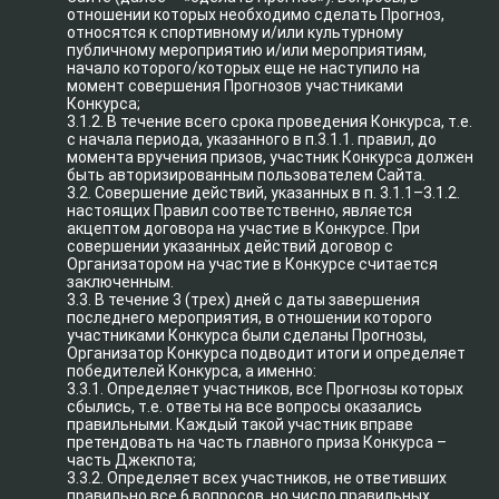
отношении которых необходимо сделать Прогноз,
относятся к спортивному и/или культурному
публичному мероприятию и/или мероприятиям,
начало которого/которых еще не наступило на
момент совершения Прогнозов участниками
Конкурса;
3.1.2. В течение всего срока проведения Конкурса, т.е.
с начала периода, указанного в п.3.1.1. правил, до
момента вручения призов, участник Конкурса должен
быть авторизированным пользователем Сайта.
3.2. Совершение действий, указанных в п. 3.1.1–3.1.2.
настоящих Правил соответственно, является
акцептом договора на участие в Конкурсе. При
совершении указанных действий договор с
Организатором на участие в Конкурсе считается
заключенным.
3.3. В течение 3 (трех) дней с даты завершения
последнего мероприятия, в отношении которого
участниками Конкурса были сделаны Прогнозы,
Организатор Конкурса подводит итоги и определяет
победителей Конкурса, а именно:
3.3.1. Определяет участников, все Прогнозы которых
сбылись, т.е. ответы на все вопросы оказались
правильными. Каждый такой участник вправе
претендовать на часть главного приза Конкурса –
часть Джекпота;
3.3.2. Определяет всех участников, не ответивших
правильно все 6 вопросов, но число правильных