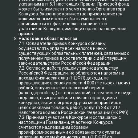
указанным в п. 5.1 настоящих Правил. Призовой фонд
может быть изменен по усмотрению Организатора
Конкурса. Указанное количество призов является
максимальным и может быть уменьшено в
зависимости от фактического количества
участников Конкурса, имеющих право на получение
призов.
Налоговые обязательства
7.1. Обладатели призов Конкурса обязаны
осуществлять уплату всех налогов и иных
существующих обязательных платежей, связанных с
получением призов в соответствии с действующим
законодательством Российской Федерации.
7.2. Согласно действующему законодательству
Российской Федерации, не облагаются налогом на
доходы физических лиц (НДФЛ) доходы, не
превышающие в совокупности 4 000 (Четырех тысяч)
рублей, полученные за налоговый период
(календарный год) от организаций, в том числе в виде
подарков, выигрышей или призов в проводимых
конкурсах, акциях, играх и других мероприятиях в
целях рекламы товаров, работ, услуг (п.28 ст.217
Налогового кодекса Российской Федерации (НК РФ)).
7.3. Принимая участие в Конкурсе и соглашаясь с
настоящими Правилами, участники Конкурса
считаются надлежащим образом
проинформированными об обязанностях уплаты
налога на доходы физических лиц (НДФЛ) со