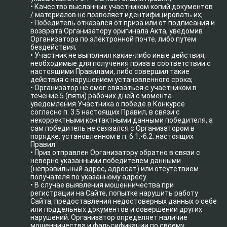
• Качество высланных участником копий документов
/ материалов не позволяет идентифицировать их;
• Победитель отказался от приза или от подписания и
возврата Организатору оригинала Акта, уведомив
Организатора по электронной почте, либо путем
бездействия;
• Участник не выполнил какие-либо иные действия,
необходимые для получения приза в соответствии с
настоящими Правилами, либо совершил такие
действия с нарушением установленного срока;
• Организатор не смог связаться с участником в
течение 5 (пяти) рабочих дней с момента
уведомления Участника о победе в Конкурсе
согласно п. 3.5 настоящих Правил, в связи с
некорректными контактными данными победителя, а
сам победитель не связался с Организатором в
порядке, установленном в п. 6.1.-6.2. настоящих
Правил.
• Приз отправлен Организатору обратно в связи с
неверно указанными победителем данными
(неправильный адрес, адресат) или отсутствием
получателя по указанному адресу.
• В случае выявления мошенничества при
регистрации на Сайте, попытке нарушить работу
Сайта, предоставления недостоверных данных о себе
или поддельных документов и совершении других
нарушений. Организатор определяет наличие
мошенничества и фальсификации по своему