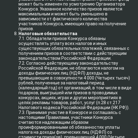
может быть изменен по усмотрению Организатора
Конкурса. Указанное количество призов является
максимальным и может быть уменьшено в
зависимости от фактического количества
участников Конкурса, имеющих право на получение
призов.
Налоговые обязательства
7.1. Обладатели призов Конкурса обязаны
осуществлять уплату всех налогов и иных
существующих обязательных платежей, связанных с
получением призов в соответствии с действующим
законодательством Российской Федерации.
7.2. Согласно действующему законодательству
Российской Федерации, не облагаются налогом на
доходы физических лиц (НДФЛ) доходы, не
превышающие в совокупности 4 000 (Четырех тысяч)
рублей, полученные за налоговый период
(календарный год) от организаций, в том числе в виде
подарков, выигрышей или призов в проводимых
конкурсах, акциях, играх и других мероприятиях в
целях рекламы товаров, работ, услуг (п.28 ст.217
Налогового кодекса Российской Федерации (НК РФ)).
7.3. Принимая участие в Конкурсе и соглашаясь с
настоящими Правилами, участники Конкурса
считаются надлежащим образом
проинформированными об обязанностях уплаты
налога на доходы физических лиц (НДФЛ) со
стоимости приза(ов), превышающей 4 000 (Четыре