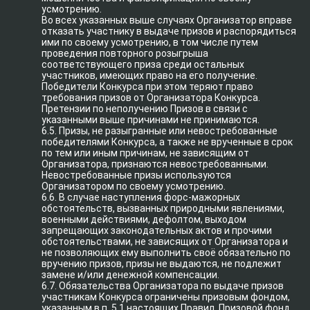
усмотрению.
Во всех указанных выше случаях Организатор вправе
отказать участнику в выдаче призов и распорядиться
ими по своему усмотрению, в том числе путем
проведения повторного розыгрыша
соответствующего приза среди остальных
участников, имеющих право на его получение.
Победители Конкурса при этом теряют право
требования призов от Организатора Конкурса.
Претензии по неполучению Призов в связи с
указанными выше причинами не принимаются.
6.5. Призы, не разыгранные или невостребованные
победителями Конкурса, а также не врученные в срок
по тем или иным причинам, не зависящим от
Организатора, признаются невостребованными.
Невостребованные призы используются
Организатором по своему усмотрению.
6.6. В случае наступления форс-мажорных
обстоятельств, вызванных природными явлениями,
военными действиями, дефолтом, выходом
запрещающих законодательных актов и прочими
обстоятельствами, не зависящих от Организатора и
не позволяющих ему выполнить своё обязательно по
вручению призов, призы не выдаются, не подлежит
замене и/или денежной компенсации.
6.7. Обязательства Организатора по выдаче призов
участникам Конкурса ограничены призовым фондом,
указанным в п. 5.1 настоящих Правил. Призовой фонд