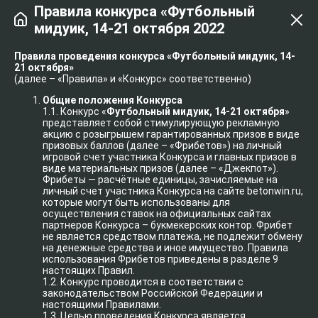
Правила конкурса «Футбольный
мидуик, 14-21 октября 2022
Правила проведения конкурса «Футбольный мидуик, 14-
21 октября»
(далее – «Правила» и «Конкурс» соответственно)
Общие положения Конкурса
1.1. Конкурс «
Футбольный мидуик, 14-21 октября
»
представляет собой стимулирующую рекламную
акцию с розыгрышем гарантированных призов в виде
призовых баллов (далее – «Фрибетов») на личный
игровой счет участника Конкурса и главных призов в
виде материальных призов (далее – «Джекпот»).
Фрибеты — расчётные единицы, зачисляемые на
личный счет участника Конкурса на сайте betonwin.ru,
которые могут быть использованы для
осуществления ставок на официальных сайтах
партнеров Конкурса – букмекерских контор. Фрибет
не является средством платежа, не подлежит обмену
на денежные средства и иное имущество. Правила
использования Фрибетов приведены в разделе 9
настоящих Правил.
1.2. Конкурс проводится в соответствии с
законодательством Российской Федерации и
настоящими Правилами.
1.3. Целью проведения Конкурса является