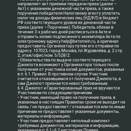
направляет акт приёмки-передачи приза (далее –
Акт) с указанием денежной части приза, а также
поручения победителя Налоговому агенту уплатить
налог на доходы физических лиц (НДФЛ) в бюджет
РФ соответствующего уровня из денежной части
приза (далее – Поручение). Победитель обязан в
течение 3-х рабочих дней расписаться в Акте и
отправить копию подписанного экземпляра Акта по
электронному адресу help@betonwin.ru, а оригинал
предоставить Организатору путем его отправки по
адресу: 107023, город Москва, пл Журавлёва, д. 2 стр.
2, этаж/офис/ком. 5/528/2.
• Обязательства по выдаче соответствующего
Джекпота возникают у Организатора только после
получения от участника копий документов, указанных
в п. 6.1. Правил. В противном случае Участник
считается отказавшимся от получения Джекпота, а
сам Джекпот признается невостребованным.
6.4. Джекпот и Гарантированный приз не вручаются
Участникам по следующим причинам:
• Участник, имеющий право на получение приза, в
указанные в настоящих Правилах сроки не выходит на
связь / не предоставляет / отказывается или по иным
причинам не предоставляет указанные документы,
материалы и информацию;
• Участник предоставляет неполный комплект
требуемых документов, материалов и информации,
указанных в п. 6.1–6.2 настоящих Правил;