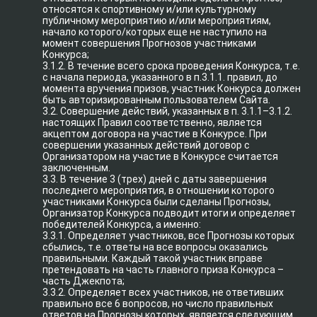
относятся к спортивному и/или культурному
публичному мероприятию и/или мероприятиям,
начало которого/которых еще не наступило на
момент совершения Прогнозов участниками
Конкурса;
3.1.2. В течение всего срока проведения Конкурса, т.е.
с начала периода, указанного в п.3.1.1. правил, до
момента вручения призов, участник Конкурса должен
быть авторизированным пользователем Сайта.
3.2. Совершение действий, указанных в п. 3.1.1–3.1.2.
настоящих Правил соответственно, является
акцептом договора на участие в Конкурсе. При
совершении указанных действий договор с
Организатором на участие в Конкурсе считается
заключенным.
3.3. В течение 3 (трех) дней с даты завершения
последнего мероприятия, в отношении которого
участниками Конкурса были сделаны Прогнозы,
Организатор Конкурса подводит итоги и определяет
победителей Конкурса, а именно:
3.3.1. Определяет участников, все Прогнозы которых
сбылись, т.е. ответы на все вопросы оказались
правильными. Каждый такой участник вправе
претендовать на часть главного приза Конкурса –
часть Джекпота;
3.3.2. Определяет всех участников, не ответивших
правильно все 6 вопросов, но число правильных
ответов на Прогнозы которых, является следующим