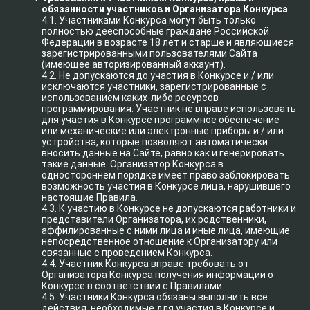
обязанности участников и Организатора Конкурса
4.1. Участниками Конкурса могут быть только
полностью дееспособные граждане Российской
Федерации в возрасте 18 лет и старше и являющиеся
зарегистрированными пользователями Сайта
(имеющее авторизированный аккаунт).
4.2. Не допускаются до участия в Конкурсе и / или
исключаются участники, зарегистрированные с
использованием каких-либо ресурсов
программирования. Участник не вправе использовать
для участия в Конкурсе программное обеспечение
или механические или электронные приборы и / или
устройства, которые позволяют автоматически
вносить данные на Сайте, равно как и генерировать
такие данные. Организатор Конкурса в
одностороннем порядке имеет право заблокировать
возможность участия в Конкурсе лица, нарушившего
настоящие Правила.
4.3. К участию в Конкурсе не допускаются работники и
представители Организатора, их родственники,
аффилированные с ними лица и иные лица, имеющие
непосредственное отношение к Организатору или
связанные с проведением Конкурса.
4.4. Участник Конкурса вправе требовать от
Организатора Конкурса получения информации о
Конкурсе в соответствии с Правилами.
4.5. Участники Конкурса обязаны выполнить все
действия, необходимые для участия в Конкурсе и