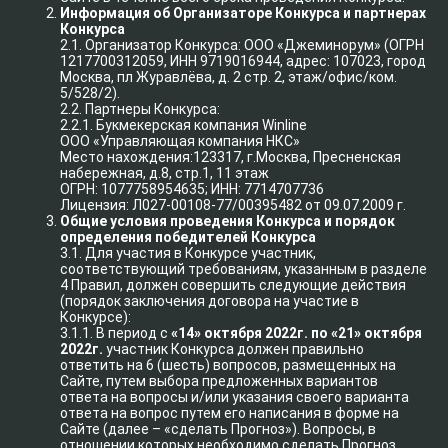
Информация об Организаторе Конкурса и партнерах
Конкурса
2.1. Организатор Конкурса: ООО «Джеминорум» (ОГРН
1217700312059, ИНН 9719016944, адрес: 107023, город
Москва, пл Журавлёва, д. 2 стр. 2, этаж/офис/ком.
5/528/2).
2.2. Партнеры Конкурса:
2.2.1. Букмекерская компания Winline
ООО «Управляющая компания НКС»
Место нахождения:123317, г.Москва, Пресненская
набережная, д.8, стр.1, 11 этаж
ОГРН: 1077758954635; ИНН: 7714707736
Лицензия: Л027-00108-77/00395482 от 09.07.2009 г.
Общие условия проведения Конкурса и порядок
определения победителей Конкурса
3.1. Для участия в Конкурсе участник,
соответствующий требованиям, указанным в разделе
4 Правил, должен совершить следующие действия
(порядок заключения договора на участие в
Конкурсе):
3.1.1. В период с
«14» октября 2022г. по «21» октября
2022г.
участник Конкурса должен правильно
ответить на 6 (шесть) вопросов, размещенных на
Сайте, путем выбора предложенных вариантов
ответа на вопросы и/или указания своего варианта
ответа на вопрос путем его написания в форме на
Сайте (далее – «сделать Прогноз»). Вопросы, в
отношении которых необходимо сделать Прогноз,