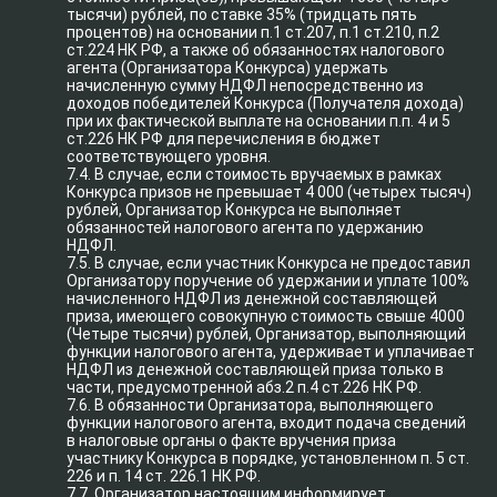
тысячи) рублей, по ставке 35% (тридцать пять
процентов) на основании п.1 ст.207, п.1 ст.210, п.2
ст.224 НК РФ, а также об обязанностях налогового
агента (Организатора Конкурса) удержать
начисленную сумму НДФЛ непосредственно из
доходов победителей Конкурса (Получателя дохода)
при их фактической выплате на основании п.п. 4 и 5
ст.226 НК РФ для перечисления в бюджет
соответствующего уровня.
7.4. В случае, если стоимость вручаемых в рамках
Конкурса призов не превышает 4 000 (четырех тысяч)
рублей, Организатор Конкурса не выполняет
обязанностей налогового агента по удержанию
НДФЛ.
7.5. В случае, если участник Конкурса не предоставил
Организатору поручение об удержании и уплате 100%
начисленного НДФЛ из денежной составляющей
приза, имеющего совокупную стоимость свыше 4000
(Четыре тысячи) рублей, Организатор, выполняющий
функции налогового агента, удерживает и уплачивает
НДФЛ из денежной составляющей приза только в
части, предусмотренной абз.2 п.4 ст.226 НК РФ.
7.6. В обязанности Организатора, выполняющего
функции налогового агента, входит подача сведений
в налоговые органы о факте вручения приза
участнику Конкурса в порядке, установленном п. 5 ст.
226 и п. 14 ст. 226.1 НК РФ.
7.7. Организатор настоящим информирует